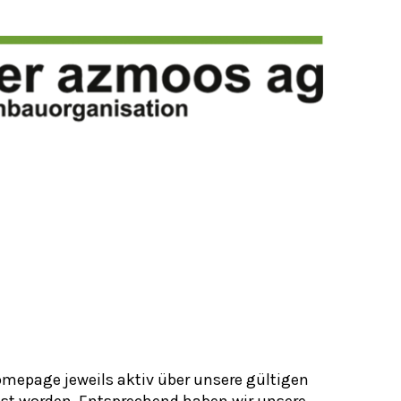
omepage jeweils aktiv über unsere gültigen
st worden. Entsprechend haben wir unsere